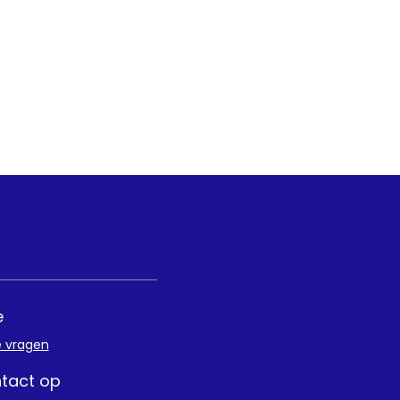
e
e vragen
tact op