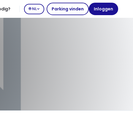
odig?
🌐 NL
Parking vinden
Inloggen