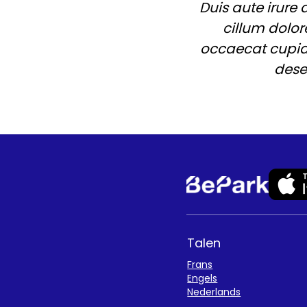
Duis aute irure 
cillum dolor
occaecat cupida
dese
Talen
Frans
Engels
Nederlands