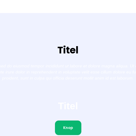
Titel
, sed do eiusmod tempor incididunt ut labore et dolore magna aliqua. Ut
 irure dolor in reprehenderit in voluptate velit esse cillum dolore eu f
proident, sunt in culpa qui officia deserunt mollit anim id est laborum.
Titel
Knop