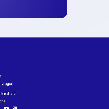
e
e vragen
tact op
ons