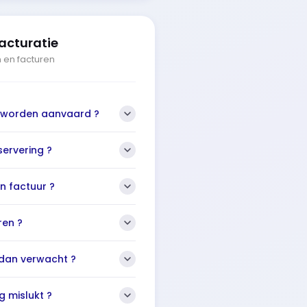
acturatie
n en facturen
 worden aanvaard ?
servering ?
n factuur ?
ren ?
r dan verwacht ?
g mislukt ?