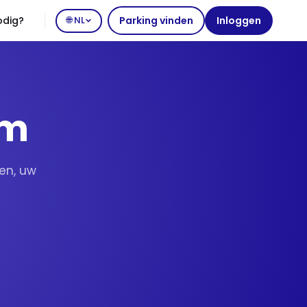
odig?
🌐 NL
Parking vinden
Inloggen
um
en, uw