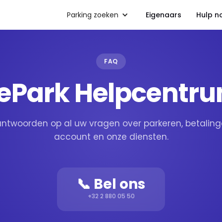
Parking zoeken
Eigenaars
Hulp n
FAQ
ePark Helpcentr
antwoorden op al uw vragen over parkeren, betaling
account en onze diensten.
📞 Bel ons
+32 2 880 05 50