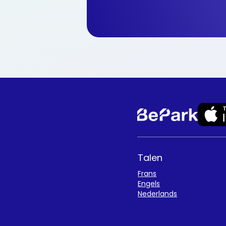
Talen
Frans
Engels
Nederlands