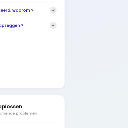
kkeerd, waarom ?
opzeggen ?
oplossen
rkomende problemen