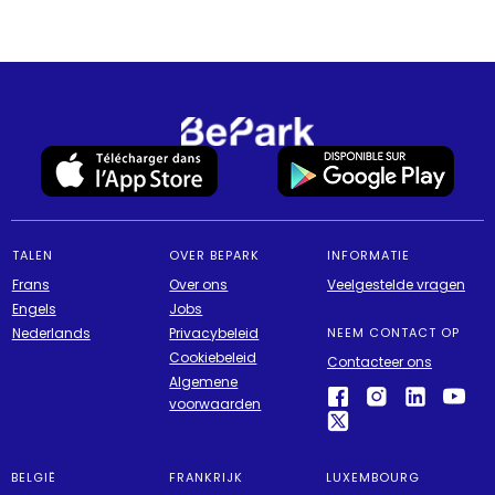
TALEN
OVER BEPARK
INFORMATIE
Frans
Over ons
Veelgestelde vragen
Engels
Jobs
Nederlands
Privacybeleid
NEEM CONTACT OP
Cookiebeleid
Contacteer ons
Algemene
voorwaarden
BELGIË
FRANKRIJK
LUXEMBOURG