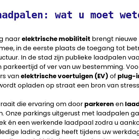
aadpalen: wat u moet wet
g naar
elektrische mobiliteit
brengt nieuwe 
 mee, in de eerste plaats de toegang tot be
uctuur. In de stad zijn publieke laadpalen va
n parkeertijd of ver van uw bestemming. Voo
rs van
elektrische voertuigen (EV)
of
plug-i
wordt opladen op straat een bron van stress
raait die ervaring om door
parkeren
en
laa
. Onze parkings uitgerust met laadpalen g
plek én een werkende laadpaal zodra u aanko
ledige lading nodig heeft tijdens uw werkda