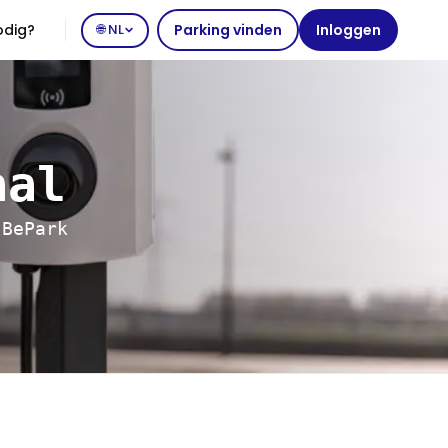
odig?
🌐 NL
Parking vinden
Inloggen
aal
 BePark