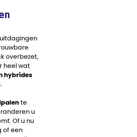
en
uitdagingen
trouwbare
ak overbezet,
r heel wat
n hybrides
.
dpalen
te
aranderen u
mt. Of u nu
g of een