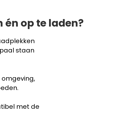
 én op te laden?
aadplekken
dpaal staan
n omgeving,
oeden.
tibel met de