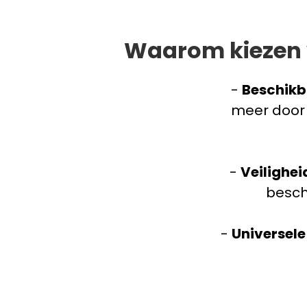
Waarom kiezen v
-
Beschikb
meer door 
-
Veilighei
besch
-
Universele 