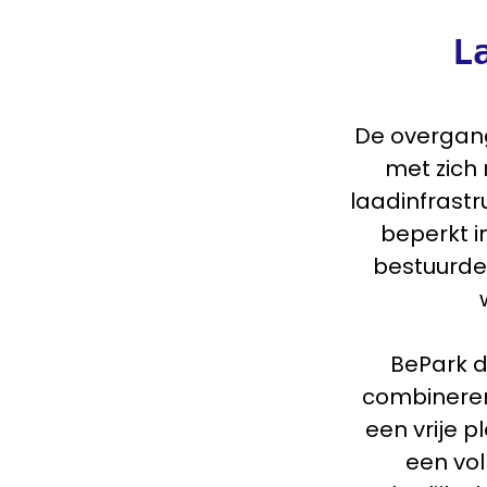
L
De overgan
met zich
laadinfrastr
beperkt i
bestuurde
BePark d
combineren
een vrije 
een vol