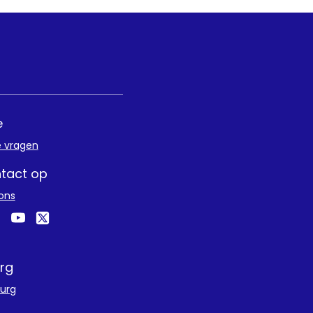
e
e vragen
tact op
ons
rg
urg