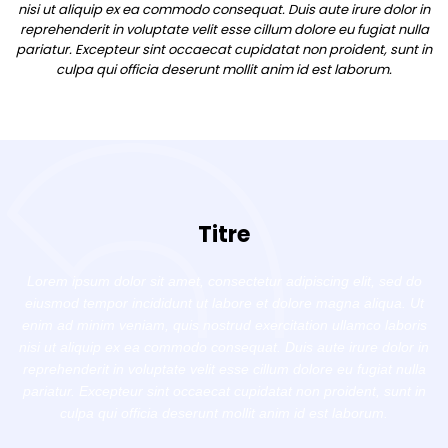
nisi ut aliquip ex ea commodo consequat. Duis aute irure dolor in
reprehenderit in voluptate velit esse cillum dolore eu fugiat nulla
pariatur. Excepteur sint occaecat cupidatat non proident, sunt in
culpa qui officia deserunt mollit anim id est laborum.
Titre
Lorem ipsum dolor sit amet, consectetur adipiscing elit, sed do
eiusmod tempor incididunt ut labore et dolore magna aliqua. Ut
enim ad minim veniam, quis nostrud exercitation ullamco laboris
nisi ut aliquip ex ea commodo consequat. Duis aute irure dolor in
reprehenderit in voluptate velit esse cillum dolore eu fugiat nulla
pariatur. Excepteur sint occaecat cupidatat non proident, sunt in
culpa qui officia deserunt mollit anim id est laborum.