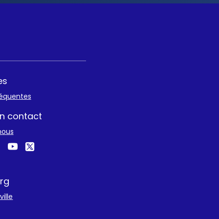
es
réquentes
n contact
nous
rg
ille