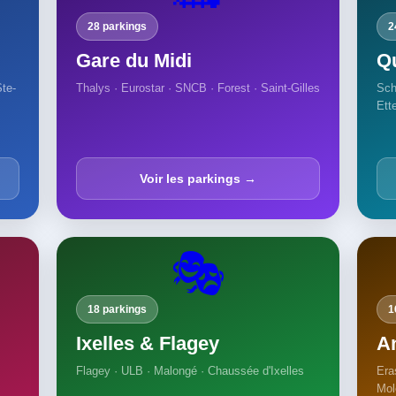
28 parkings
2
Gare du Midi
Q
Ste-
Thalys · Eurostar · SNCB · Forest · Saint-Gilles
Sch
Ett
Voir les parkings →
🎭
18 parkings
1
Ixelles & Flagey
A
Flagey · ULB · Malongé · Chaussée d'Ixelles
Era
Mol