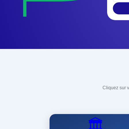
Cliquez sur v
🏛️