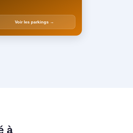
Voir les parkings →
é à