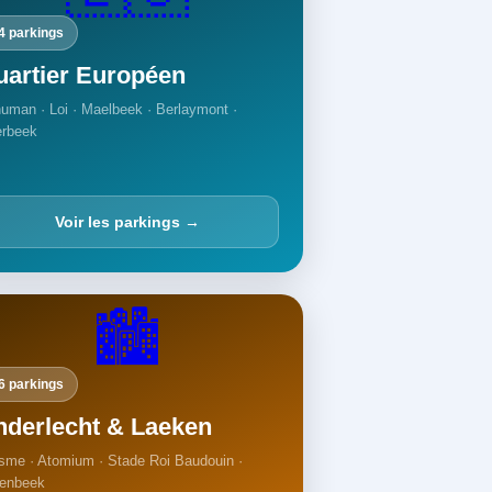
4 parkings
uartier Européen
uman · Loi · Maelbeek · Berlaymont ·
erbeek
Voir les parkings →
🏙️
6 parkings
nderlecht & Laeken
sme · Atomium · Stade Roi Baudouin ·
enbeek