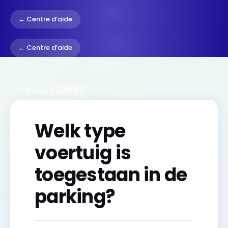
← Centre d’aide
← Centre d’aide
← Retour à la FAQ
Welk type
voertuig is
toegestaan in de
parking?