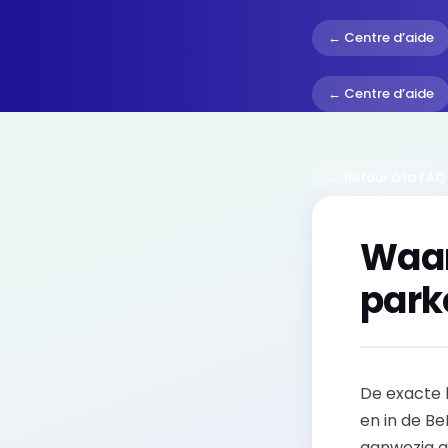
← Centre d’aide
← Centre d’aide
← Retour à la FAQ
Waar
park
De exacte 
en in de Be
aanwezig a