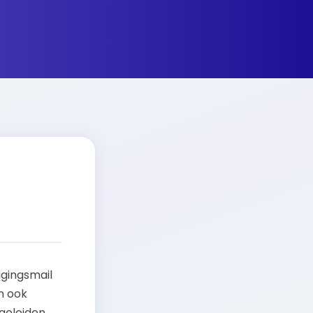
igingsmail
n ook
geleiden.