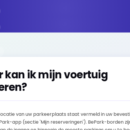
 kan ik mijn voertuig
eren?
locatie van uw parkeerplaats staat vermeld in uw bevest
Park-app (sectie 'Mijn reserveringen'). BePark-borden zij
an de ingang en binnenin de meeste parkings om u te be