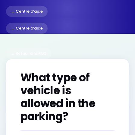
← Centre d’aide
← Centre d’aide
← Retour à la FAQ
What type of
vehicle is
allowed in the
parking?