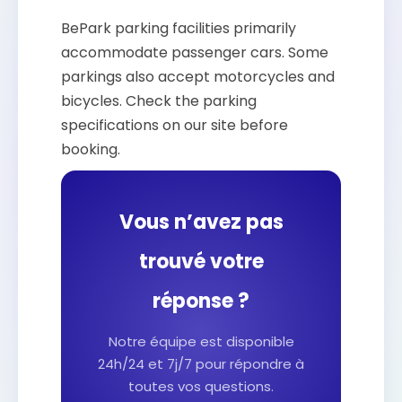
BePark parking facilities primarily
accommodate passenger cars. Some
parkings also accept motorcycles and
bicycles. Check the parking
specifications on our site before
booking.
Vous n’avez pas
trouvé votre
réponse ?
Notre équipe est disponible
24h/24 et 7j/7 pour répondre à
toutes vos questions.