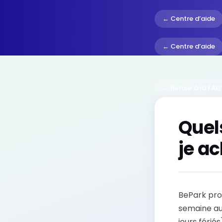
← Centre d’aide
← Centre d’aide
← Retour à la FAQ
Quel
je ac
BePark pro
semaine au
jours férié