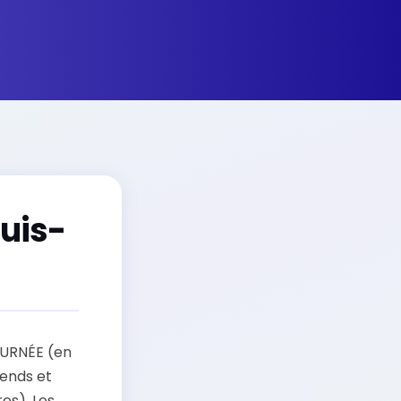
uis-
OURNÉE (en
-ends et
es). Les