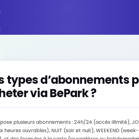
s types d’abonnements p
heter via BePark ?
pose plusieurs abonnements : 24h/24 (accès illimité), J
x heures ouvrables), NUIT (soir et nuit), WEEKEND (week
s), et des formules à la carte (journalières ou hebdomadair