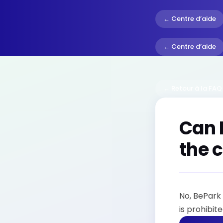
← Centre d’aide
← Centre d’aide
← Retour à la FAQ
Can 
the 
No, BePark 
is prohibit