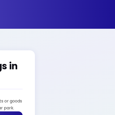
s in
cts or goods
ar park.