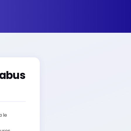
 abus
 le
eures