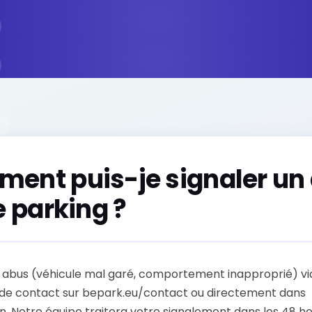
ent puis-je signaler un
e parking ?
n abus (véhicule mal garé, comportement inapproprié) via
 de contact sur bepark.eu/contact ou directement dans
on. Notre équipe traitera votre signalement dans les 48 h