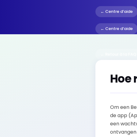
← Centre d’aide
← Centre d’aide
← Retour à la FAQ
Hoe 
Om een BeP
de app (App
een wachtw
ontvangen 