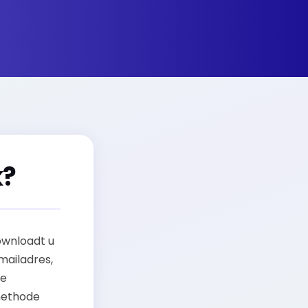
k?
ownloadt u
mailadres,
de
lmethode