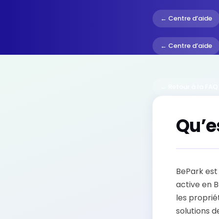
← Centre d’aide
← Centre d’aide
← Retour à la FAQ
Qu’e
BePark est 
active en 
les proprié
solutions 