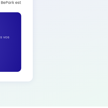
, BePark est
es vos