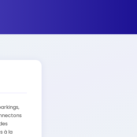
arkings,
onnectons
 des
s à la