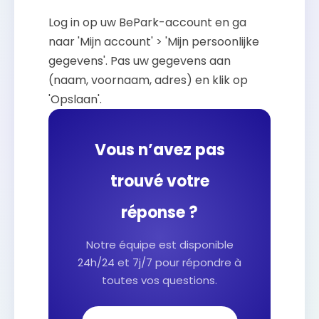
Log in op uw BePark-account en ga
naar 'Mijn account' > 'Mijn persoonlijke
gegevens'. Pas uw gegevens aan
(naam, voornaam, adres) en klik op
'Opslaan'.
Vous n’avez pas
trouvé votre
réponse ?
Notre équipe est disponible
24h/24 et 7j/7 pour répondre à
toutes vos questions.