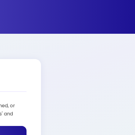
hed, or
s' and