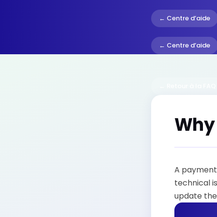
← Centre d’aide
← Centre d’aide
← Retour à la FAQ
Why 
A payment m
technical 
update the