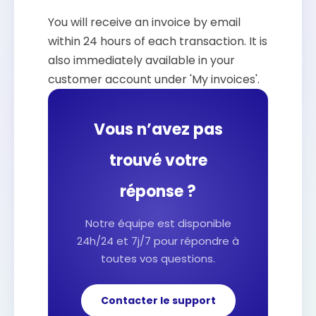
You will receive an invoice by email
within 24 hours of each transaction. It is
also immediately available in your
customer account under 'My invoices'.
Vous n’avez pas
trouvé votre
réponse ?
Notre équipe est disponible
24h/24 et 7j/7 pour répondre à
toutes vos questions.
Contacter le support