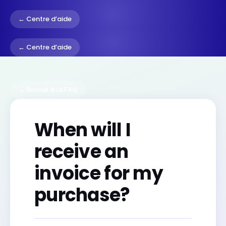
← Centre d’aide
← Centre d’aide
← Retour à la FAQ
When will I
receive an
invoice for my
purchase?