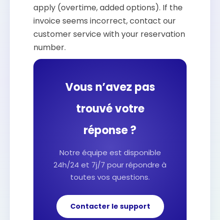
apply (overtime, added options). If the
invoice seems incorrect, contact our
customer service with your reservation
number.
Vous n’avez pas
trouvé votre
réponse ?
Notre équipe est disponible
24h/24 et 7j/7 pour répondre à
toutes vos questions.
Contacter le support