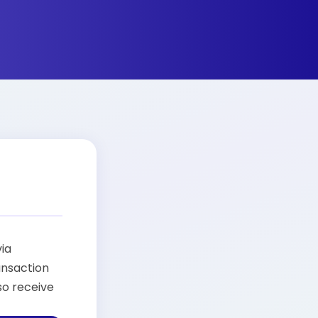
via
ansaction
so receive