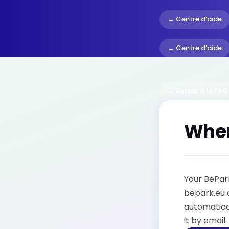
← Centre d’aide
← Centre d’aide
← Retour à la FAQ
Wher
Your BePark
bepark.eu o
automatical
it by email.