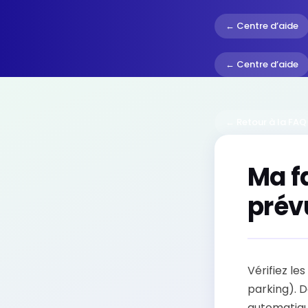
← Centre d’aide
← Centre d’aide
← Retour à la FAQ
Ma f
prév
Vérifiez le
parking). D
automatique