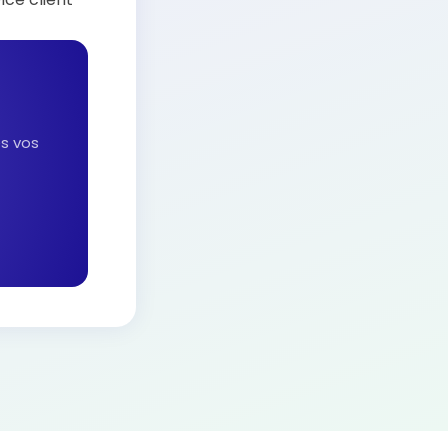
es vos