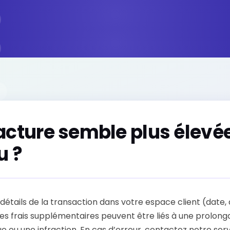
acture semble plus élevé
u ?
s détails de la transaction dans votre espace client (date,
es frais supplémentaires peuvent être liés à une prolong
 ou une infraction. En cas d’erreur, contactez notre serv