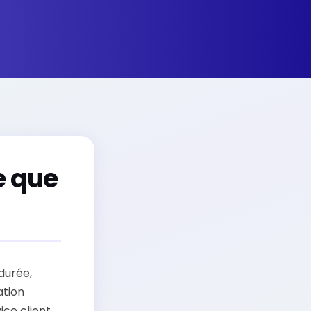
e que
 durée,
ation
ice client