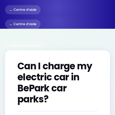
← Centre d’aide
← Centre d’aide
← Retour à la FAQ
Can I charge my
electric car in
BePark car
parks?