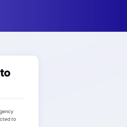
 to
rgency
cted to