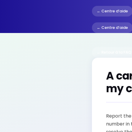
← Centre d’aide
← Centre d’aide
← Retour à la FAQ
A car
my c
Report the 
number in 
resolve the