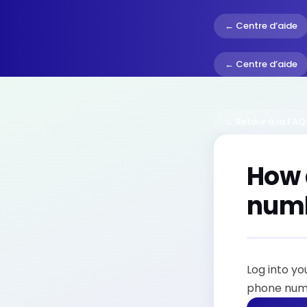
← Centre d’aide
← Centre d’aide
← Retour à la FAQ
How 
num
Log into yo
phone numb