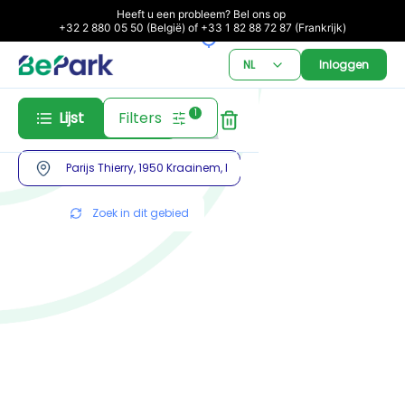
Heeft u een probleem? Bel ons op 

+32 2 880 05 50 (België) of +33 1 82 88 72 87 (Frankrijk)
NL
Inloggen
1
Lijst
Filters
Abonnement
Reservering
Zoek in dit gebied