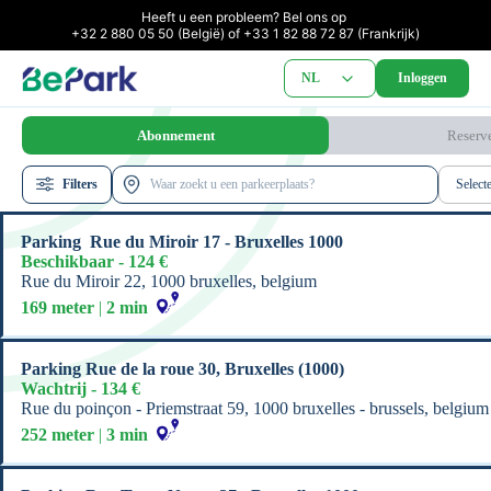
Heeft u een probleem? Bel ons op 

+32 2 880 05 50 (België) of +33 1 82 88 72 87 (Frankrijk)
NL
Inloggen
Abonnement
Reserv
Filters
Select
Parking  Rue du Miroir 17 - Bruxelles 1000
Beschikbaar - 124 €
Rue du Miroir 22, 1000 bruxelles, belgium
169 meter
 | 
2 min
Parking Rue de la roue 30, Bruxelles (1000)
Wachtrij - 134 €
Rue du poinçon - Priemstraat 59, 1000 bruxelles - brussels, belgium
252 meter
 | 
3 min