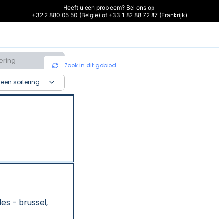
Heeft u een probleem? Bel ons op 

+32 2 880 05 50 (België) of +33 1 82 88 72 87 (Frankrijk)
ering
Zoek in dit gebied
 een sortering
s - brussel, 