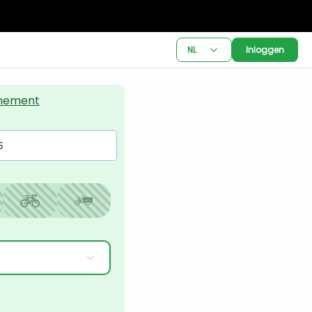
NL
Inloggen
nement