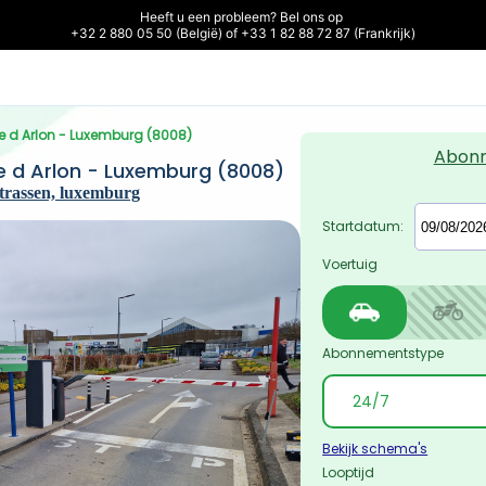
Heeft u een probleem? Bel ons op 

+32 2 880 05 50 (België) of +33 1 82 88 72 87 (Frankrijk)
te d Arlon - Luxemburg (8008)
Abon
e d Arlon - Luxemburg (8008)
strassen, luxemburg
Startdatum:
Voertuig
Abonnementstype
Bekijk schema's
Looptijd