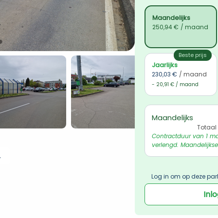
Maandelijks
250,94 €
/ maand
Beste prijs
Jaarlijks
230,03 €
/ maand
- 20,91 € / maand
Maandelijks
Totaal
Contractduur van 1 ma
verlengd. Maandelijkse
 ophalen
Log in om op deze par
Inl