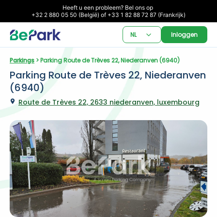
Heeft u een probleem? Bel ons op 

+32 2 880 05 50 (België) of +33 1 82 88 72 87 (Frankrijk)
NL
Inloggen
Parkings
 > Parking Route de Trèves 22, Niederanven (6940)
Parking Route de Trèves 22, Niederanven 
(6940)
Route de Trèves 22, 2633 niederanven, luxembourg