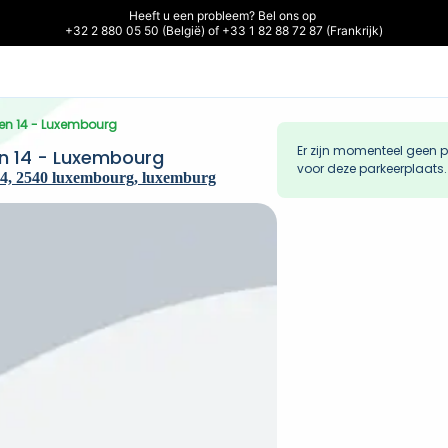
Heeft u een probleem? Bel ons op 

+32 2 880 05 50 (België) of +33 1 82 88 72 87 (Frankrijk)
hen 14 - Luxembourg
Er zijn momenteel geen 
n 14 - Luxembourg
voor deze parkeerplaats.
4, 2540 luxembourg, luxemburg