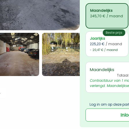
Maandelijks
245,70 €
/ maand
Beste prijs
Jaarlijks
225,23 €
/ maand
- 20,47 € / maand
Maandelijks
Totaal
Contractduur van 1 ma
verlengd. Maandelijkse
 ophalen
Log in om op deze par
Inl