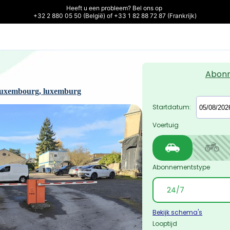
Heeft u een probleem? Bel ons op 

+32 2 880 05 50 (België) of +33 1 82 88 72 87 (Frankrijk)
Abon
 luxembourg, luxemburg
Startdatum:
Voertuig
Abonnementstype
Bekijk schema's
Looptijd