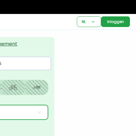
NL
Inloggen
nement