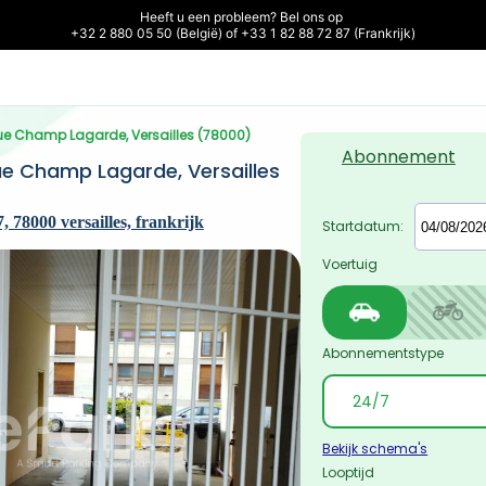
Heeft u een probleem? Bel ons op 

+32 2 880 05 50 (België) of +33 1 82 88 72 87 (Frankrijk)
Rue Champ Lagarde, Versailles (78000)
Abonnement
e Champ Lagarde, Versailles 
78000 versailles, frankrijk
Startdatum:
Voertuig
Abonnementstype
Bekijk schema's
Looptijd