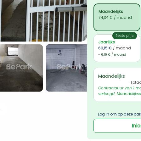
Maandelijks
74,34 €
/ maand
Beste prijs
Jaarlijks
68,15 €
/ maand
- 6,19 € / maand
Maandelijks
Totaa
Contractduur van 1 ma
verlengd. Maandelijkse
 ophalen
Log in om op deze par
Inl