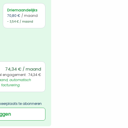
Driemaandelijks
70,80 €
/ maand
- 3,54 € / maand
74,34 € / maand
l engagement : 74,34 €
and, automatisch 
 facturering.
keerplaats te abonneren
oggen