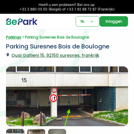
Heeft u een probleem? Bel ons op 

+32 2 880 05 50 (België) of +33 1 82 88 72 87 (Frankrijk)
NL
Inloggen
Parkings
 > Parking Suresnes Bois de Boulogne
Parking Suresnes Bois de Boulogne
Quai Gallieni 15, 92150 suresnes, frankrijk