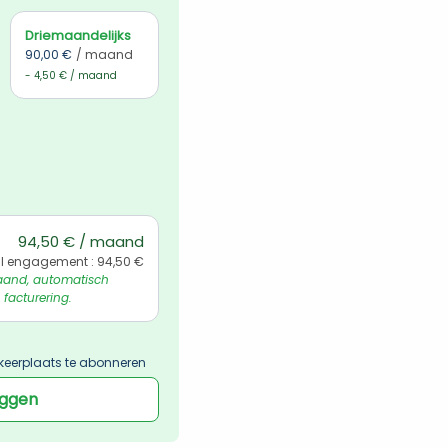
Driemaandelijks
90,00 €
/ maand
- 4,50 € / maand
94,50 € / maand
l engagement : 94,50 €
and, automatisch 
 facturering.
keerplaats te abonneren
oggen