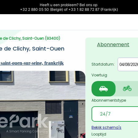
Heeft u een probleem? Bel ons op 

+32 2 880 05 50 (België) of +33 1 82 88 72 87 (Frankrijk)
ue de Clichy, Saint-Ouen (93400)
Abonnement
e de Clichy, Saint-Ouen 
saint-ouen-sur-seine, frankrijk
Startdatum:
Voertuig
Abonnementstype
Bekijk schema's
Looptijd