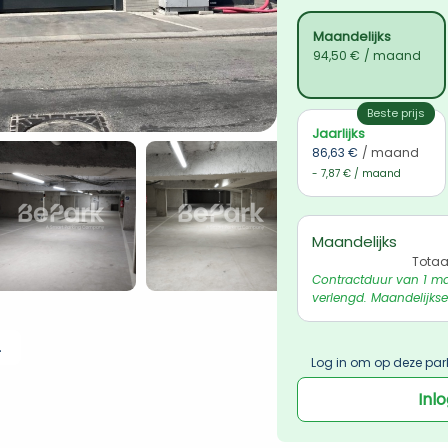
Maandelijks
94,50 €
/ maand
Beste prijs
Jaarlijks
86,63 €
/ maand
- 7,87 € / maand
Maandelijks
Totaa
Contractduur van 1 ma
verlengd. Maandelijkse
 ophalen
Log in om op deze par
Inl