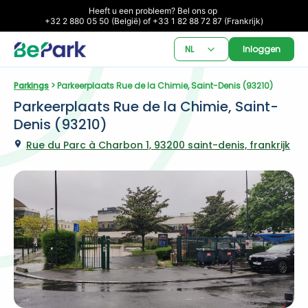
Heeft u een probleem? Bel ons op 

+32 2 880 05 50 (België) of +33 1 82 88 72 87 (Frankrijk)
NL
Inloggen
Parkings
 > Parkeerplaats Rue de la Chimie, Saint-Denis (93210)
Parkeerplaats Rue de la Chimie, Saint-
Denis (93210)
Rue du Parc à Charbon 1, 93200 saint-denis, frankrijk