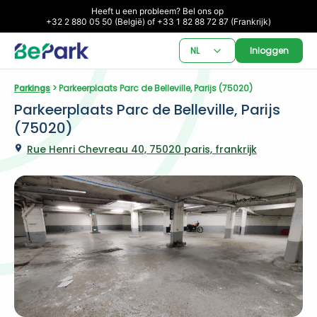
Heeft u een probleem? Bel ons op 

+32 2 880 05 50 (België) of +33 1 82 88 72 87 (Frankrijk)
NL
Inloggen
Parkings
 > Parkeerplaats Parc de Belleville, Parijs (75020)
Parkeerplaats Parc de Belleville, Parijs 
(75020)
Rue Henri Chevreau 40, 75020 paris, frankrijk