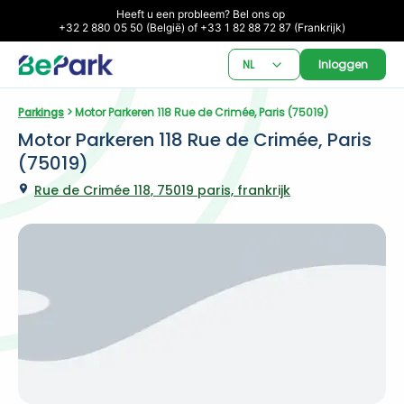
Heeft u een probleem? Bel ons op 

+32 2 880 05 50 (België) of +33 1 82 88 72 87 (Frankrijk)
NL
Inloggen
Parkings
 > Motor Parkeren 118 Rue de Crimée, Paris (75019)
Motor Parkeren 118 Rue de Crimée, Paris 
(75019)
Rue de Crimée 118, 75019 paris, frankrijk