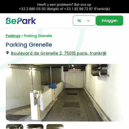
Heeft u een probleem? Bel ons op 

+32 2 880 05 50 (België) of +33 1 82 88 72 87 (Frankrijk)
NL
Inloggen
Parkings
 > Parking Grenelle
Parking Grenelle
Boulevard de Grenelle 2, 75015 paris, frankrijk