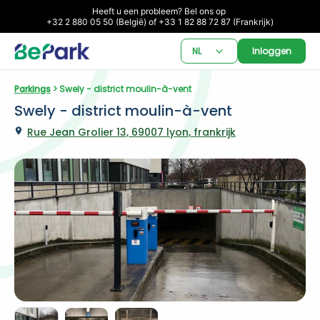
Heeft u een probleem? Bel ons op 

+32 2 880 05 50 (België) of +33 1 82 88 72 87 (Frankrijk)
NL
Inloggen
Parkings
 > Swely - district moulin-à-vent
Swely - district moulin-à-vent
Rue Jean Grolier 13, 69007 lyon, frankrijk