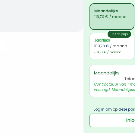
Maandelijks
119,70 €
/ maand
Beste prijs
Jaarlijks
 ophalen
109,73 €
/ maand
- 9,97 € / maand
Maandelijks
Totaa
Contractduur van 1 ma
verlengd. Maandelijkse
Log in om op deze par
Inl