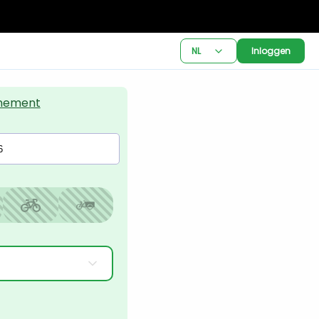
NL
Inloggen
nement