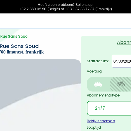
Heeft u een probleem? Bel ons op 

+32 2 880 05 50 (België) of +33 1 82 88 72 87 (Frankrijk)
– Rue Sans Souci
Abon
 Rue Sans Souci
60 limonest, frankrijk
Startdatum:
Voertuig
Abonnementstype
Bekijk schema's
Looptijd