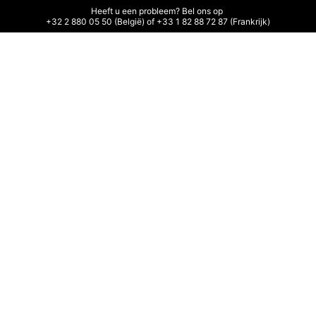
Heeft u een probleem? Bel ons op 

+32 2 880 05 50 (België) of +33 1 82 88 72 87 (Frankrijk)