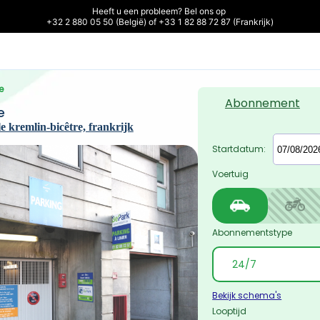
Heeft u een probleem? Bel ons op 

+32 2 880 05 50 (België) of +33 1 82 88 72 87 (Frankrijk)
e
Abonnement
e
e kremlin-bicêtre, frankrijk
Startdatum:
Voertuig
Abonnementstype
Bekijk schema's
Looptijd