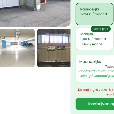
Maandelijks
89,24 €
/ maand
Beste prijs
Jaarlijks
81,80 €
/ maand
- 7,44 € / maand
Maandelijks
Totaa
Contractduur van 1 ma
verlengd. Maandelijkse
 ophalen
De parking is volzet. U k
insch
Inschrijven o