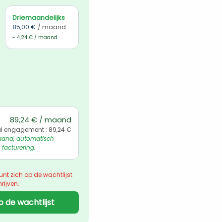
Driemaandelijks
85,00 €
/ maand
- 4,24 € / maand
89,24 € / maand
l engagement : 89,24 €
and, automatisch 
 facturering.
unt zich op de wachtlijst 
rijven.
p de wachtlijst