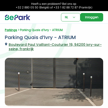
Heeft u een probleem? Bel ons op 

+32 2 880 05 50 (België) of +33 1 82 88 72 87 (Frankrijk)
NL
Inloggen
Parkings
 > Parking Quais d’Ivry - ATRIUM
Parking Quais d’Ivry - ATRIUM
Boulevard Paul Vaillant-Couturier 19, 94200 ivry-sur-
seine, frankrijk