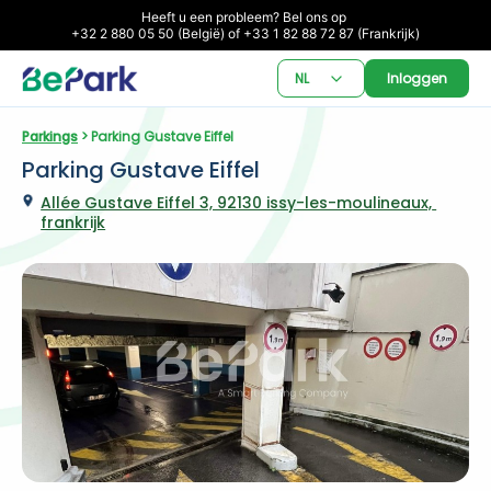
Heeft u een probleem? Bel ons op 

+32 2 880 05 50 (België) of +33 1 82 88 72 87 (Frankrijk)
NL
Inloggen
Parkings
 > Parking Gustave Eiffel
Parking Gustave Eiffel
Allée Gustave Eiffel 3, 92130 issy-les-moulineaux, 
frankrijk