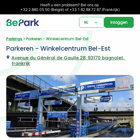
Heeft u een probleem? Bel ons op 

+32 2 880 05 50 (België) of +33 1 82 88 72 87 (Frankrijk)
NL
Inloggen
Parkings
 > Parkeren - Winkelcentrum Bel-Est
Parkeren - Winkelcentrum Bel-Est
Avenue du Général de Gaulle 28, 93170 bagnolet, 
frankrijk