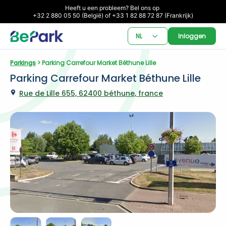
Heeft u een probleem? Bel ons op 

+32 2 880 05 50 (België) of +33 1 82 88 72 87 (Frankrijk)
NL
Inloggen
Parkings
 > Parking Carrefour Market Béthune Lille
Parking Carrefour Market Béthune Lille
Rue de Lille 655, 62400 béthune, france