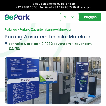
Heeft u een probleem? Bel ons op 

+32 2 880 05 50 (België) of +33 1 82 88 72 87 (Frankrijk)
NL
Inloggen
Parkings
 > Parking Zaventem Lenneke Marelaan
Parking Zaventem Lenneke Marelaan
Lenneke Marelaan 2, 1932 zaventem - zaventem, 
belgië