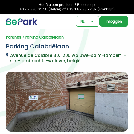
Heeft u een probleem? Bel ons op 

+32 2 880 05 50 (België) of +33 1 82 88 72 87 (Frankrijk)
NL
Inloggen
Parkings
 > Parking Calabriëlaan
Parking Calabriëlaan
Avenue de Calabre 30, 1200 woluwe-saint-lambert  - 
sint-lambrechts-woluwe, belgië