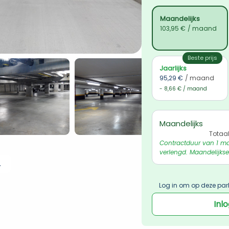
Maandelijks
103,95 €
/ maand
Beste prijs
Jaarlijks
95,29 €
/ maand
- 8,66 € / maand
Maandelijks
Totaa
Contractduur van 1 ma
verlengd. Maandelijkse
 ophalen
Log in om op deze par
Inl