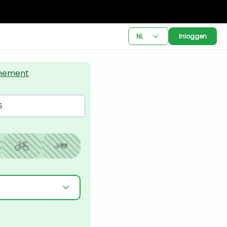
NL
Inloggen
nement