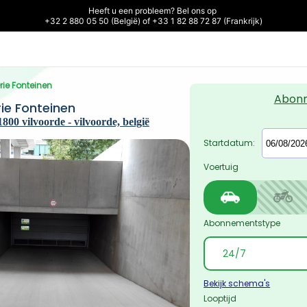
Heeft u een probleem? Bel ons op 

+32 2 880 05 50 (België) of +33 1 82 88 72 87 (Frankrijk)
Drie Fonteinen
Abon
rie Fonteinen
00 vilvoorde - vilvoorde, belgië
Startdatum:
Voertuig
Abonnementstype
Bekijk schema's
Looptijd