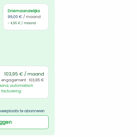
Driemaandelijks
99,00 €
/ maand
- 4,95 € / maand
103,95 € / maand
l engagement : 103,95 €
and, automatisch 
 facturering.
keerplaats te abonneren
oggen