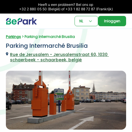
Heeft u een probleem? Bel ons op 

+32 2 880 05 50 (België) of +33 1 82 88 72 87 (Frankrijk)
NL
Inloggen
Parkings
 > Parking Intermarché Brusilia
Parking Intermarché Brusilia
Rue de Jerusalem - Jerusalemstraat 60, 1030 
schaerbeek - schaarbeek, belgië