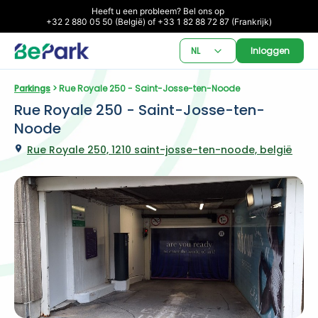
Heeft u een probleem? Bel ons op 

+32 2 880 05 50 (België) of +33 1 82 88 72 87 (Frankrijk)
NL
Inloggen
Parkings
 > Rue Royale 250 - Saint-Josse-ten-Noode
Rue Royale 250 - Saint-Josse-ten-
Noode
Rue Royale 250, 1210 saint-josse-ten-noode, belgië